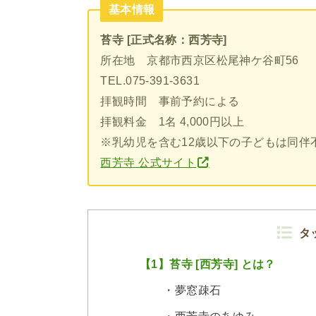
基本情報
苔寺 [正式名称：西芳寺]
所在地 京都市西京区松尾神ケ谷町56
TEL.075-391-3631
拝観時間 事前予約による
拝観料金 1名 4,000円以上
※乳幼児を含む12歳以下の子どもは同伴
西芳寺 公式サイト
タ
【1】苔寺 [西芳寺] とは？
・夢窓疎石