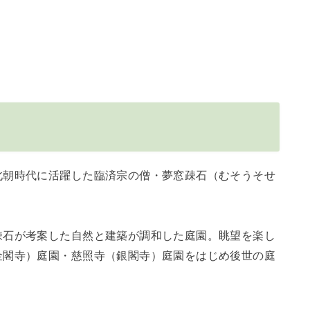
北朝時代に活躍した臨済宗の僧・夢窓疎石（むそうそせ
疎石が考案した自然と建築が調和した庭園。眺望を楽し
金閣寺）庭園・慈照寺（銀閣寺）庭園をはじめ後世の庭