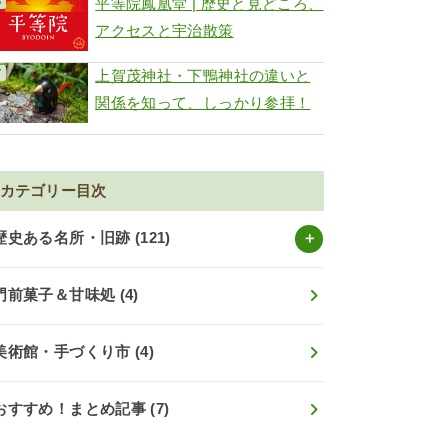
平等院鳳凰堂 | 歴史と見どころ、
アクセスと宇治散策
上賀茂神社・下鴨神社の違いと
関係を知って、しっかり参拝！
カテゴリー目次
歴史ある名所・旧跡
(121)
門前菓子＆甘味処
(4)
美術館・手づくり市
(4)
おすすめ！まとめ記事
(7)