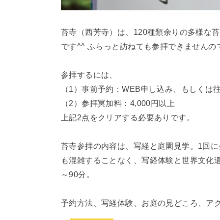
苔寺（西芳寺）は、120種類余りの多様な
です^^ ふらっと訪ねても参拝できません
参拝するには、
（1）事前予約：WEB申し込み、もしくは
（2）参拝冥加料：4,000円以上
上記2点をクリアする必要ありです。
苔寺参拝の内容は、写経と庭園見学。1回に
も混雑することなく、写経体験と世界文化遺
～90分。
予約方法、写経体験、お庭の見どころ、アク