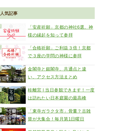
人気記事
「安産祈願」京都の神社6選。神
様の縁起を知って参拝
「合格祈願」ご利益３倍！京都
で３座の学問の神様に参拝
金閣寺と銀閣寺。共通点と違
い、アクセス方法まとめ
桂離宮 | 当日参観できます！一度
は訪れたい日本庭園の最高峰
「東寺ガラクタ市」骨董？古雑
貨が大集合！毎月第1日曜日