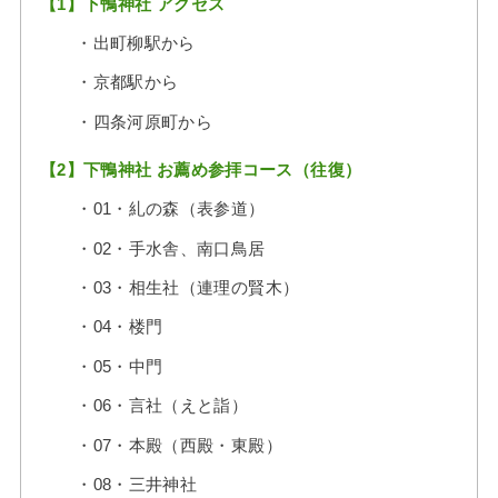
【1】下鴨神社 アクセス
・出町柳駅から
・京都駅から
・四条河原町から
【2】下鴨神社 お薦め参拝コース（往復）
・01・糺の森（表参道）
・02・手水舎、南口鳥居
・03・相生社（連理の賢木）
・04・楼門
・05・中門
・06・言社（えと詣）
・07・本殿（西殿・東殿）
・08・三井神社