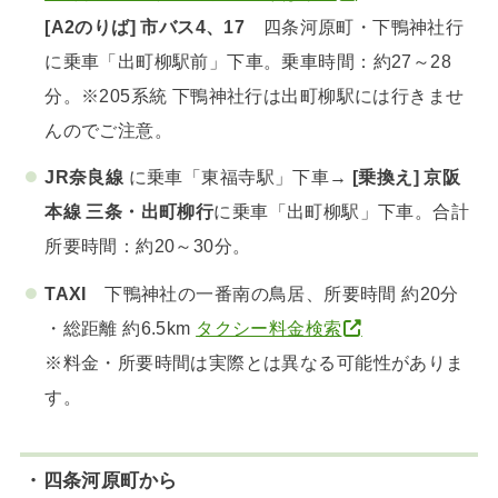
[A2のりば] 市バス4、17
四条河原町・下鴨神社行
に乗車「出町柳駅前」下車。乗車時間：約27～28
分。※205系統 下鴨神社行は出町柳駅には行きませ
んのでご注意。
JR奈良線
に乗車「東福寺駅」下車→
[乗換え] 京阪
本線 三条・出町柳行
に乗車「出町柳駅」下車。合計
所要時間：約20～30分。
TAXI
下鴨神社の一番南の鳥居、所要時間 約20分
・総距離 約6.5km
タクシー料金検索
※料金・所要時間は実際とは異なる可能性がありま
す。
・四条河原町から