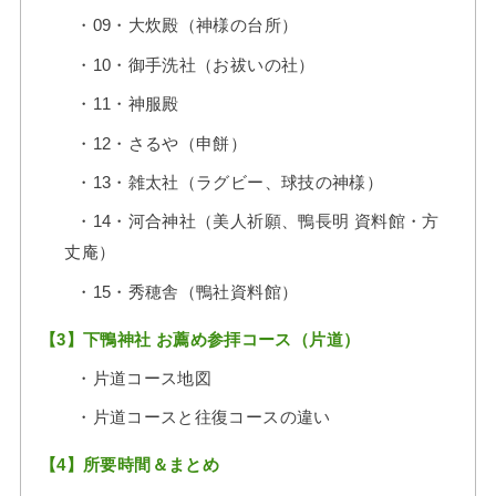
・09・大炊殿（神様の台所）
・10・御手洗社（お祓いの社）
・11・神服殿
・12・さるや（申餅）
・13・雑太社（ラグビー、球技の神様）
・14・河合神社（美人祈願、鴨長明 資料館・方
丈庵）
・15・秀穂舎（鴨社資料館）
【3】下鴨神社 お薦め参拝コース（片道）
・片道コース地図
・片道コースと往復コースの違い
【4】所要時間＆まとめ