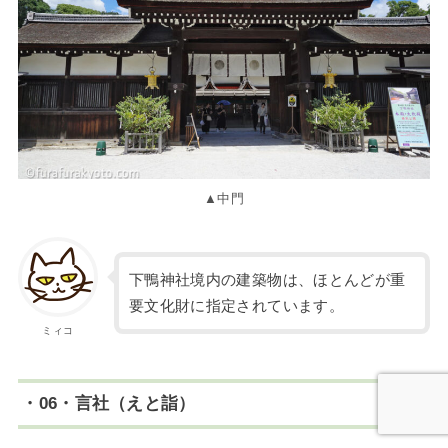
▲中門
下鴨神社境内の建築物は、ほとんどが重
要文化財に指定されています。
ミィコ
・06・言社（えと詣）