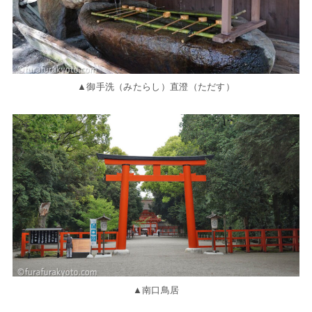
▲御手洗（みたらし）直澄（ただす）
▲南口鳥居