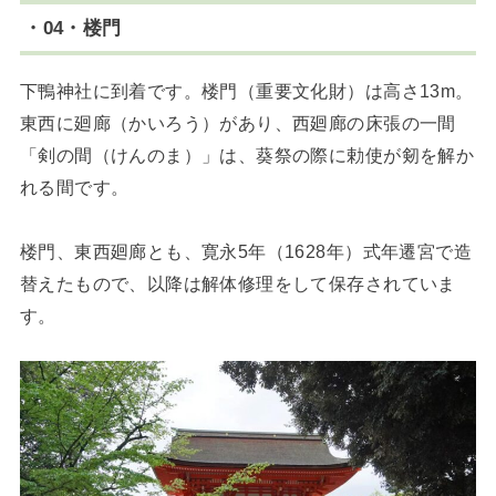
・04・楼門
下鴨神社に到着です。楼門（重要文化財）は高さ13m。
東西に廻廊（かいろう）があり、西廻廊の床張の一間
「剣の間（けんのま）」は、葵祭の際に勅使が剱を解か
れる間です。
楼門、東西廻廊とも、寛永5年（1628年）式年遷宮で造
替えたもので、以降は解体修理をして保存されていま
す。