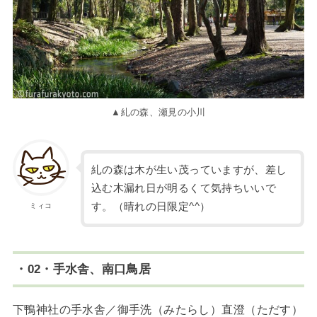
▲糺の森、瀬見の小川
糺の森は木が生い茂っていますが、差し
込む木漏れ日が明るくて気持ちいいで
す。（晴れの日限定^^）
ミィコ
・02・手水舎、南口鳥居
下鴨神社の手水舎／御手洗（みたらし）直澄（ただす）