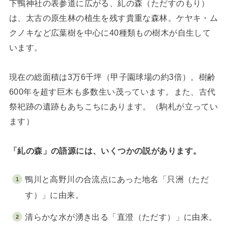
下鴨神社の表参道に広がる、糺の森（ただすのもり）
は、太古の原生林の植生を残す貴重な森林。ケヤキ・ム
クノキなど広葉樹を中心に40種類もの樹木が自生して
います。
現在の総面積は3万6千坪（甲子園球場の約3倍）。樹齢
600年を超す巨木も多数生い茂っています。また、古代
祭祀跡の遺跡もあちこちにあります。（駒札が立ってい
ます）
「糺の森」の語源には、いくつかの説があります。
鴨川と高野川の合流点にあった地名「只洲（ただ
す）」に由来。
清らかな水が湧き出る「直澄（ただす）」に由来。