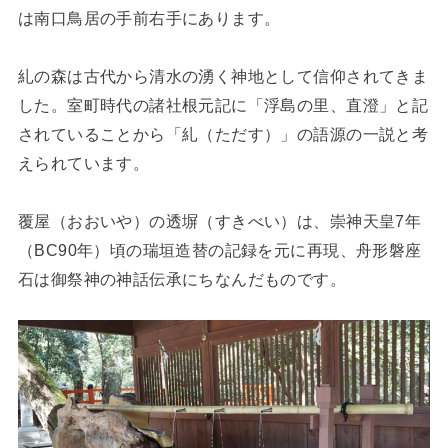
は南口鳥居の手前右手にあります。
糺の森は古代から清水の湧く神地として信仰されてきま
した。室町時代の諸社根元記に「浮島の里、直澄」と記
されていることから「糺（ただす）」の語源の一説と考
えられています。
覆屋（おおいや）の透塀（すきべい）は、崇神天皇7年
（BC90年）頃の瑞垣造替の記録を元に再現、舟形磐座
石は御祭神の神話伝承にちなんだものです。