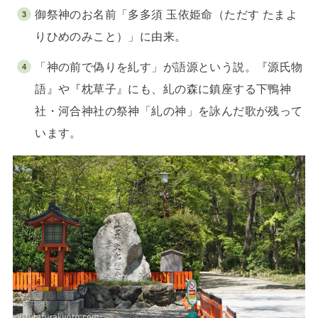
御祭神のお名前「多多須 玉依姫命（ただす たまよ
りひめのみこと）」に由来。
「神の前で偽りを糺す」が語源という説。『源氏物
語』や『枕草子』にも、糺の森に鎮座する下鴨神
社・河合神社の祭神「糺の神」を詠んだ歌が残って
います。