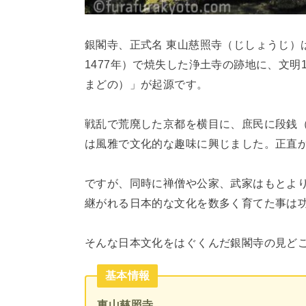
銀閣寺、正式名 東山慈照寺（じしょうじ）は
1477年）で焼失した浄土寺の跡地に、文明
まどの）」が起源です。
戦乱で荒廃した京都を横目に、庶民に段銭
は風雅で文化的な趣味に興じました。正直
ですが、同時に禅僧や公家、武家はもとよ
継がれる日本的な文化を数多く育てた事は
そんな日本文化をはぐくんだ銀閣寺の見ど
基本情報
東山慈照寺