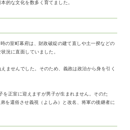
日本的な文化を数多く育てました。
当時の室町幕府は、財政破綻の建て直しや土一揆などの
な状況に直面していました。
負えませんでした。そのため、義政は政治から身を引く
の富子を正室に迎えますが男子が生まれません。そのた
いた弟を還俗させ義視（よしみ）と改名、将軍の後継者に