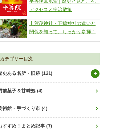
平等院鳳凰堂 | 歴史と見どころ、
アクセスと宇治散策
上賀茂神社・下鴨神社の違いと
関係を知って、しっかり参拝！
カテゴリー目次
歴史ある名所・旧跡
(121)
門前菓子＆甘味処
(4)
美術館・手づくり市
(4)
おすすめ！まとめ記事
(7)