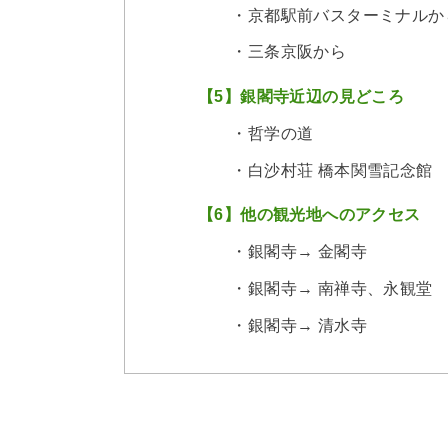
・京都駅前バスターミナルか
・三条京阪から
【5】銀閣寺近辺の見どころ
・哲学の道
・白沙村荘 橋本関雪記念館
【6】他の観光地へのアクセス
・銀閣寺→ 金閣寺
・銀閣寺→ 南禅寺、永観堂
・銀閣寺→ 清水寺