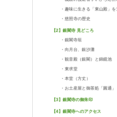
・趣味に生きる「東山殿」を
・慈照寺の歴史
【2】銀閣寺 見どころ
・銀閣寺垣
・向月台、銀沙灘
・観音殿（銀閣）と錦鏡池
・東求堂
・本堂（方丈）
・お土産屋と御茶処「圓通」
【3】銀閣寺の御朱印
【4】銀閣寺へのアクセス