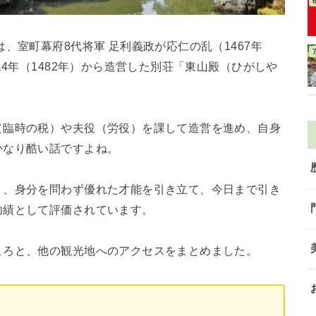
、室町幕府8代将軍 足利義政が応仁の乱（1467年
14年（1482年）から造営した別荘「東山殿（ひがしや
（臨時の税）や夫役（労役）を課して造営を進め、自身
かなり酷い話ですよね。
り、身分を問わず優れた才能を引き立て、今日まで引き
功績として評価されています。
ころと、他の観光地へのアクセスをまとめました。