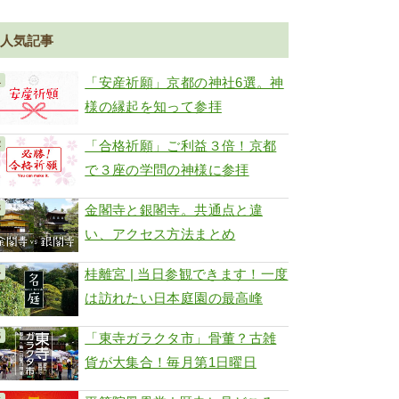
人気記事
「安産祈願」京都の神社6選。神
様の縁起を知って参拝
「合格祈願」ご利益３倍！京都
で３座の学問の神様に参拝
金閣寺と銀閣寺。共通点と違
い、アクセス方法まとめ
桂離宮 | 当日参観できます！一度
は訪れたい日本庭園の最高峰
「東寺ガラクタ市」骨董？古雑
貨が大集合！毎月第1日曜日