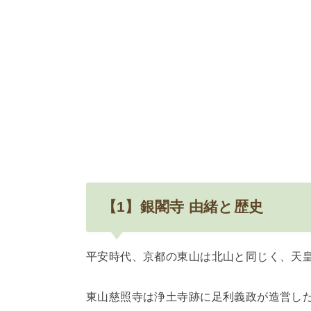
【1】銀閣寺 由緒と歴史
平安時代、京都の東山は北山と同じく、天
東山慈照寺は浄土寺跡に足利義政が造営し