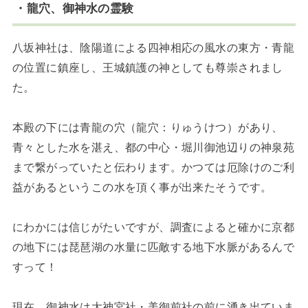
・龍穴、御神水の霊験
八坂神社は、陰陽道による四神相応の風水の東方・青龍
の位置に鎮座し、王城鎮護の神としても尊崇されまし
た。
本殿の下には青龍の穴（龍穴：りゅうけつ）があり、
青々とした水を湛え、都の中心・堀川御池辺りの神泉苑
まで繋がっていたと伝わります。かつては厄除けのご利
益があるというこの水を頂く事が出来たそうです。
にわかには信じがたいですが、調査によると確かに京都
の地下には琵琶湖の水量に匹敵する地下水脈があるんで
すって！
現在、御神水は大神宮社・美御前社の前に湧き出ていま