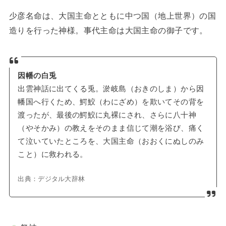
少彦名命は、大国主命とともに中つ国（地上世界）の国
造りを行った神様。事代主命は大国主命の御子です。
因幡の白兎
出雲神話に出てくる兎。淤岐島（おきのしま）から因
幡国へ行くため、鰐鮫（わにざめ）を欺いてその背を
渡ったが、最後の鰐鮫に丸裸にされ、さらに八十神
（やそかみ）の教えをそのまま信じて潮を浴び、痛く
て泣いていたところを、大国主命（おおくにぬしのみ
こと）に救われる。
出典：デジタル大辞林