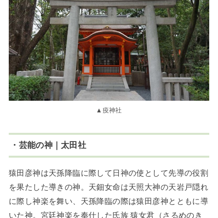
▲疫神社
・芸能の神｜太田社
猿田彦神は天孫降臨に際して日神の使として先導の役割
を果たした導きの神。天鈿女命は天照大神の天岩戸隠れ
に際し神楽を舞い、天孫降臨の際は猿田彦神とともに導
いた神。宮廷神楽を奉仕した氏族 猿女君（さるめのき