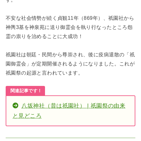
不安な社会情勢が続く貞観11年（869年）、祇園社から
神輿3基を神泉苑に送り御霊会を執り行なったところ怨
霊の祟りを治めることに大成功！
祇園社は朝廷・民間から尊崇され、後に疫病退散の「祇
園御霊会」が定期開催されるようになりました。これが
祇園祭の起源と言われています。
関連記事です！
八坂神社（昔は祇園社） | 祇園祭の由来
と見どころ