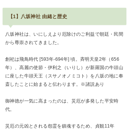
【1】八坂神社 由緒と歴史
八坂神社は、いにしえより厄除けのご利益で朝廷・民間
から尊崇されてきました。
創祀は飛鳥時代 [593年-694年] 頃。斉明天皇2年（656
年）、高麗の使節・伊利之（いりし）が新羅国の牛頭山
に座した牛頭天王（スサノオノミコト）を八坂の地に奉
斎したことに始まると伝わります。※諸説あり
御神徳が一気に高まったのは、災厄が多発した平安時
代。
災厄の元凶とされる怨霊を鎮魂するため、貞観11年