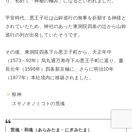
り、初めて「神秘の極み」になるといわれました。
平安時代、悪王子社は山鉾巡行の無事を祈願する神様と
されていたため、神社のあった東洞院四条の辻から山鉾
巡行の列が出発していたそうです。
その後、東洞院四条下ル悪王子町から、天正年中
（1573～92年）烏丸通万寿寺下ル悪王子町に還り、慶
長元年（1596年）四条新京極に、さらに明治10年
（1877年）本社境内に移築されました。
祭神
スサノオノミコトの荒魂
荒魂・和魂（あらみたま・にぎみたま）