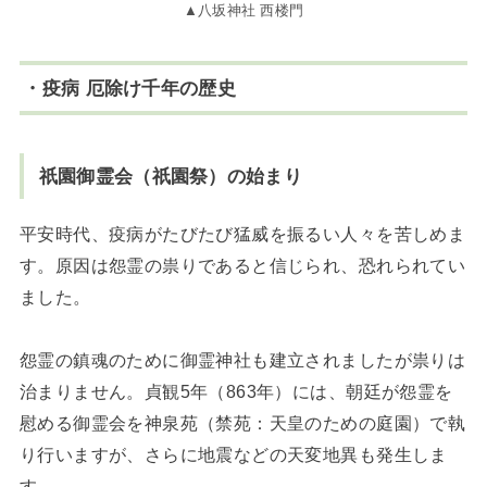
▲八坂神社 西楼門
・疫病 厄除け千年の歴史
祇園御霊会（祇園祭）の始まり
平安時代、疫病がたびたび猛威を振るい人々を苦しめま
す。原因は怨霊の祟りであると信じられ、恐れられてい
ました。
怨霊の鎮魂のために御霊神社も建立されましたが祟りは
治まりません。貞観5年（863年）には、朝廷が怨霊を
慰める御霊会を神泉苑（禁苑：天皇のための庭園）で執
り行いますが、さらに地震などの天変地異も発生しま
す。