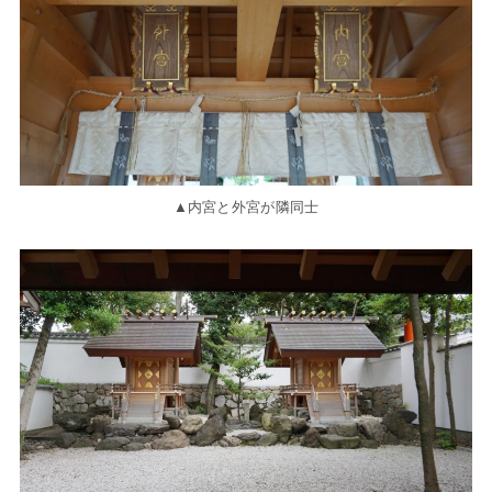
▲内宮と外宮が隣同士